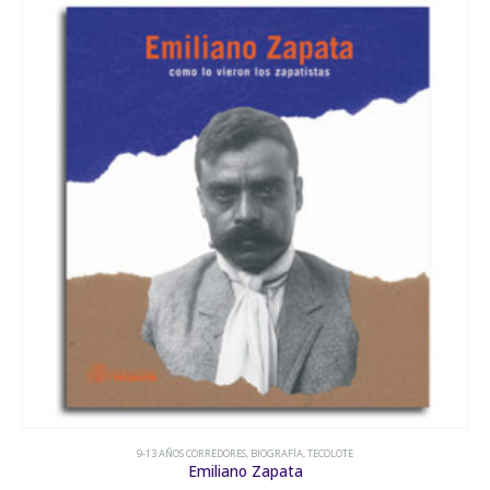
9-13 AÑOS CORREDORES
,
EL NARANJO
,
MISTERIO E INTRIGA
,
NOVELA
,
SUSPENSO
Los mil años de Pepe Corcueña