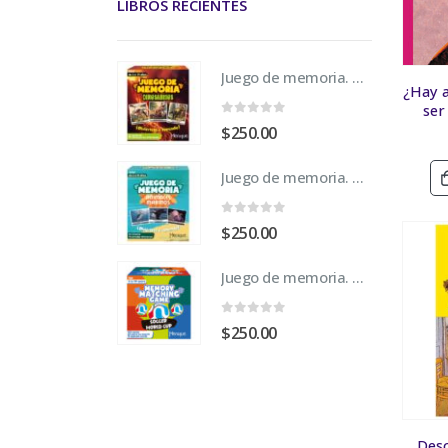
LIBROS RECIENTES
Juego de memoria. Dinosaurios
¿Hay 
ser
0
fuera de 5
$
250.00
Juego de memoria. Animales Marinos
0
fuera de 5
$
250.00
Juego de memoria. Mundial de Fútbol 2026
0
fuera de 5
$
250.00
Desc