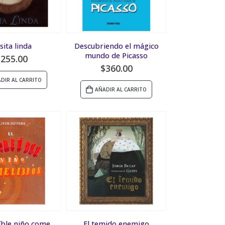
sita linda
Descubriendo el mágico
mundo de Picasso
$
255.00
$
360.00
DIR AL CARRITO
AÑADIR AL CARRITO
eíble niño come
El temido enemigo