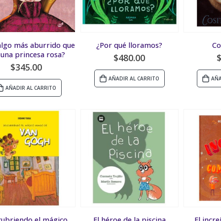
algo más aburrido que
¿Por qué lloramos?
Co
 una princesa rosa?
$
480.00
$
345.00
AÑADIR AL CARRITO
AÑA
AÑADIR AL CARRITO
ubriendo el mágico
El héroe de la piscina
El incr