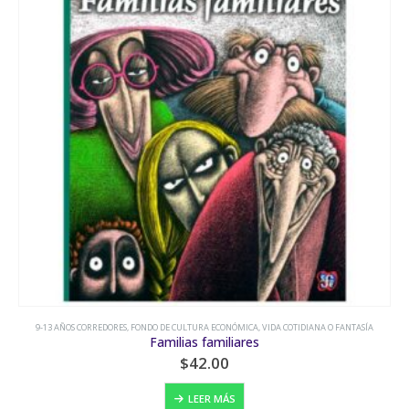
ES
,
FONDO DE CULTURA ECONÓMICA
,
VIDA COTIDIANA O FANTASÍA
9-13 AÑOS CO
Familias familiares
$
42.00
LEER MÁS