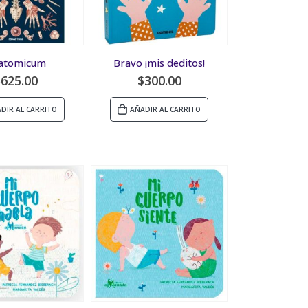
atomicum
Bravo ¡mis deditos!
$
625.00
$
300.00
DIR AL CARRITO
AÑADIR AL CARRITO