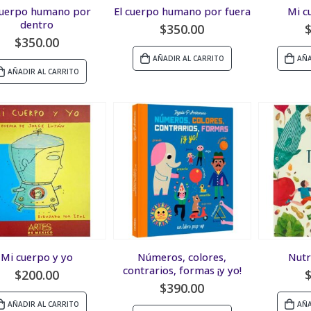
cuerpo humano por
El cuerpo humano por fuera
Mi c
dentro
$
350.00
$
350.00
AÑADIR AL CARRITO
AÑA
AÑADIR AL CARRITO
Mi cuerpo y yo
Números, colores,
Nutr
contrarios, formas ¡y yo!
$
200.00
$
390.00
AÑADIR AL CARRITO
AÑA