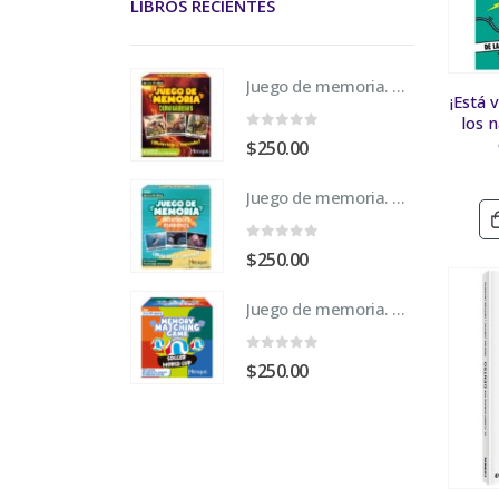
LIBROS RECIENTES
Juego de memoria. Dinosaurios
¡Está 
los 
0
fuera de 5
$
250.00
Juego de memoria. Animales Marinos
0
fuera de 5
$
250.00
Juego de memoria. Mundial de Fútbol 2026
0
fuera de 5
$
250.00