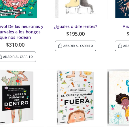
vivo! De las neuronas y
¿Iguales o diferentes?
An
narvales a los hongos
$
195.00
que nos rodean
$
310.00
AÑADIR AL CARRITO
AÑA
AÑADIR AL CARRITO