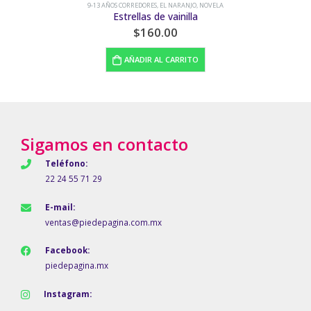
9-13 AÑOS CORREDORES
,
EL NARANJO
,
NOVELA
Estrellas de vainilla
$
160.00
AÑADIR AL CARRITO
Sigamos en contacto
Teléfono:
22 24 55 71 29
E-mail:
ventas@piedepagina.com.mx
Facebook:
piedepagina.mx
Instagram: