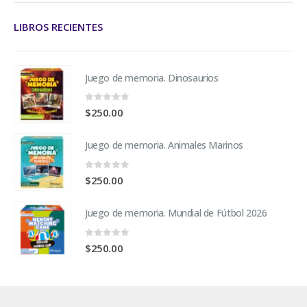
LIBROS RECIENTES
Juego de memoria. Dinosaurios
0
fuera de 5
$
250.00
Juego de memoria. Animales Marinos
0
fuera de 5
$
250.00
Juego de memoria. Mundial de Fútbol 2026
0
fuera de 5
$
250.00