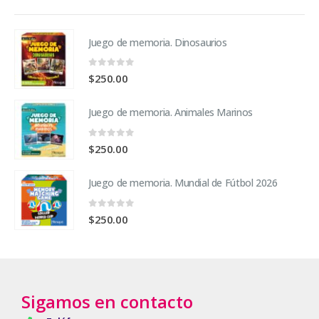
Juego de memoria. Dinosaurios
0
fuera de 5
$
250.00
Juego de memoria. Animales Marinos
0
fuera de 5
$
250.00
Juego de memoria. Mundial de Fútbol 2026
0
fuera de 5
$
250.00
Sigamos en contacto