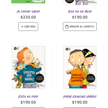
¡A comer sano!
¡Eso no se dice!
$
330.00
$
190.00
LEER MÁS
AÑADIR AL CARRITO
¡Esto es mío!
¡Hola! ¡Gracias! ¡Adiós!
$
190.00
$
190.00