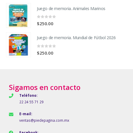
Juego de memoria. Animales Marinos
0
fuera de 5
$
250.00
Juego de memoria. Mundial de Fútbol 2026
0
fuera de 5
$
250.00
Sigamos en contacto
Teléfono:
22 24 55 71 29
E-mail:
ventas@piedepagina.com.mx
Facebook: