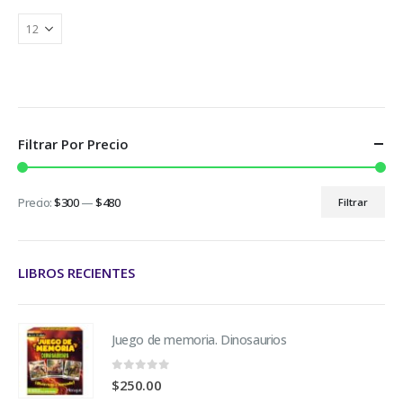
Filtrar Por Precio
Precio:
$300
—
$480
Filtrar
LIBROS RECIENTES
Juego de memoria. Dinosaurios
0
fuera de 5
$
250.00