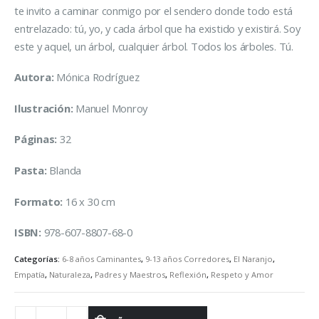
te invito a caminar conmigo por el sendero donde todo está
entrelazado: tú, yo, y cada árbol que ha existido y existirá. Soy
este y aquel, un árbol, cualquier árbol. Todos los árboles. Tú.
Autora:
Mónica Rodríguez
Ilustración:
Manuel Monroy
Páginas:
32
Pasta:
Blanda
Formato:
16 x 30 cm
ISBN:
978-607-8807-68-0
Categorías:
6-8 años Caminantes
,
9-13 años Corredores
,
El Naranjo
,
Empatía
,
Naturaleza
,
Padres y Maestros
,
Reflexión
,
Respeto y Amor