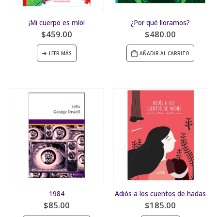
¡Mi cuerpo es mío!
¿Por qué lloramos?
$
459.00
$
480.00
LEER MÁS
AÑADIR AL CARRITO
1984
Adiós a los cuentos de hadas
$
85.00
$
185.00