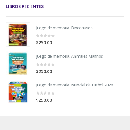
LIBROS RECIENTES
Juego de memoria. Dinosaurios
0
fuera de 5
$
250.00
Juego de memoria. Animales Marinos
0
fuera de 5
$
250.00
Juego de memoria. Mundial de Fútbol 2026
0
fuera de 5
$
250.00