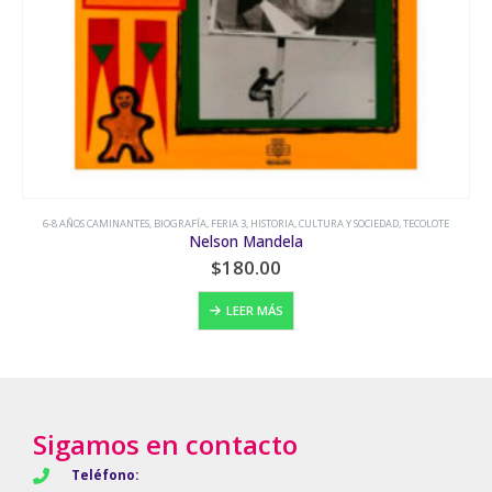
6-8 AÑOS CAMINANTES
,
BIOGRAFÍA
,
FERIA 3
,
HISTORIA, CULTURA Y SOCIEDAD
,
TECOLOTE
Nelson Mandela
$
180.00
LEER MÁS
Sigamos en contacto
Teléfono: