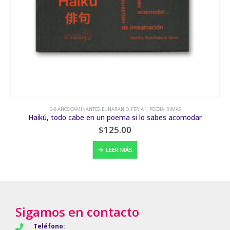
6-8 AÑOS CAMINANTES
,
EL NARANJO
,
FERIA 1
,
POESÍA, RIMAS
Haikú, todo cabe en un poema si lo sabes acomodar
$
125.00
LEER MÁS
Sigamos en contacto
Teléfono: