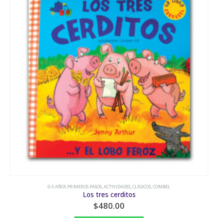
0-5 AÑOS PRIMEROS PASOS
,
ACTIVIDADES
,
CLÁSICOS
,
COMBEL
0-5 AÑOS
Los tres cerditos
$
480.00