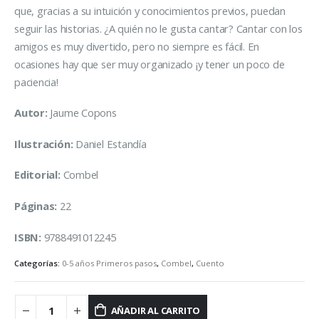
que, gracias a su intuición y conocimientos previos, puedan
seguir las historias. ¿A quién no le gusta cantar? Cantar con los
amigos es muy divertido, pero no siempre es fácil. En
ocasiones hay que ser muy organizado ¡y tener un poco de
paciencia!
Autor:
Jaume Copons
Ilustración:
Daniel Estandía
Editorial:
Combel
Páginas:
22
ISBN:
9788491012245
Categorías:
0-5 años Primeros pasos
,
Combel
,
Cuento
AÑADIR AL CARRITO