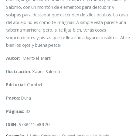
Salomó, con un montón de elementos para descubrir y
solapas para destapar que esconden detalles ocultos. La casa
del abuelo no es como te imaginas. A simple vista parece una
taberna marinera, pero, si te fijas bien, verás cosas
sorprendentes y pistas que te llevarán a lugares insólitos. ¡Abre
bien los ojos y buena pesca!
Autor:
Meritxell Martí
Ilustración:
Xavier Salomó
Editorial:
Combel
Pasta:
Dura
Páginas:
32
ISBN:
9788411580120
Categorías:
6-8 años Caminantes
,
Combel
,
Imaginación
,
Miedo