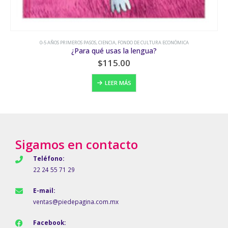
0-5 AÑOS PRIMEROS PASOS
,
FONDO DE CULTURA ECONÓMICA
,
MIEDO
,
VALORES Y BUENOS HÁ
¿Por qué no vas al baño?
$
180.00
LEER MÁS
Sigamos en contacto
Teléfono:
22 24 55 71 29
E-mail:
ventas@piedepagina.com.mx
Facebook: