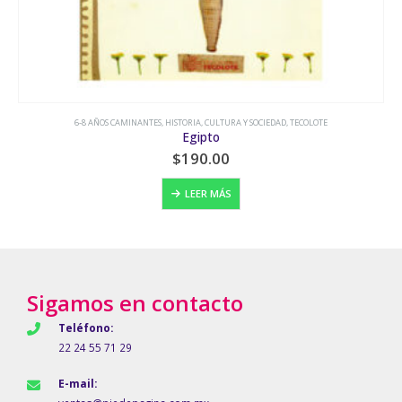
6-8 AÑOS CAMINANTES
,
JUEGOS Y ACTIVIDADES
,
NATURALEZA
,
TECOLOT
Guijarros y piedras
$
200.00
LEER MÁS
Sigamos en contacto
Teléfono:
22 24 55 71 29
E-mail: