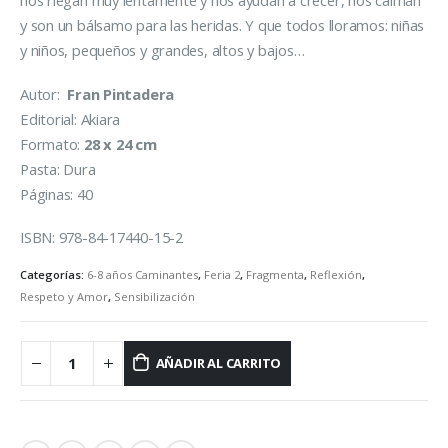
nos riegan muy lentamente y nos ayudan a crecer, nos calman
y son un bálsamo para las heridas. Y que todos lloramos: niñas
y niños, pequeños y grandes, altos y bajos…
Autor:
Fran Pintadera
Editorial: Akiara
Formato:
28 x 24 cm
Pasta: Dura
Páginas: 40
ISBN: 978-84-17440-15-2
Categorías:
6-8 años Caminantes
,
Feria 2
,
Fragmenta
,
Reflexión
,
Respeto y Amor
,
Sensibilización
AÑADIR AL CARRITO