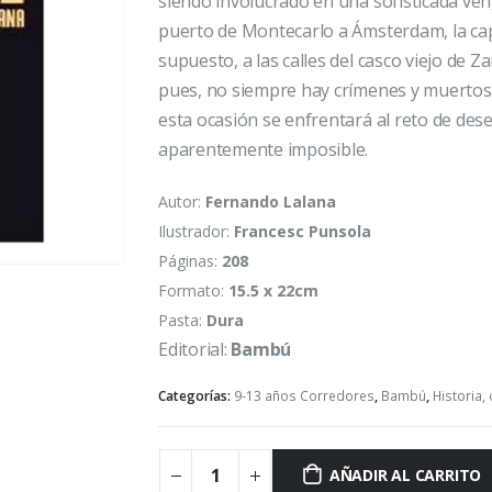
siendo involucrado en una sofisticada ven
puerto de Montecarlo a Ámsterdam, la cap
supuesto, a las calles del casco viejo de Za
pues, no siempre hay crímenes y muertos 
esta ocasión se enfrentará al reto de des
aparentemente imposible.
Autor:
Fernando Lalana
Ilustrador:
Francesc Punsola
Páginas:
208
Formato:
15.5 x 22cm
Pasta:
Dura
Editorial:
Bambú
Categorías:
9-13 años Corredores
,
Bambú
,
Historia,
AÑADIR AL CARRITO