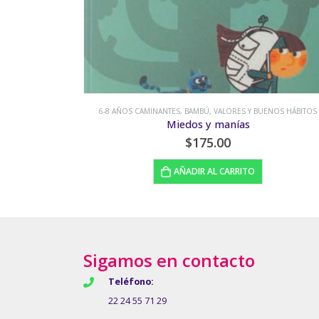
NOS HÁBITOS
9-13 AÑOS CORREDORES
,
AVENTURA
,
BAMBÚ
Koknom. Una aventura en tierras mayas
$
210.00
AÑADIR AL CARRITO
Sigamos en contacto
Teléfono:
22 24 55 71 29