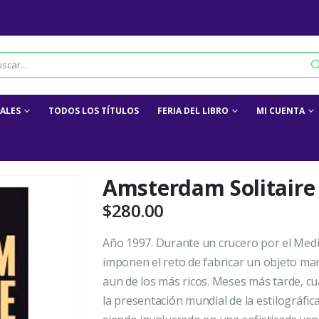
IALES
TODOS LOS TÍTULOS
FERIA DEL LIBRO
MI CUENTA
Amsterdam Solitaire
$
280.00
Año 1997. Durante un crucero por el Med
imponen el reto de fabricar un objeto mara
aun de los más ricos. Meses más tarde, cua
la presentación mundial de la estilográfi