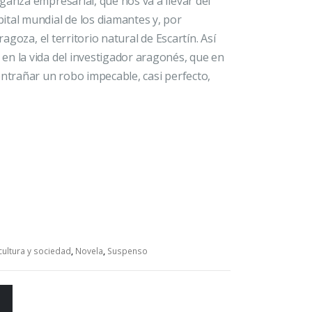
ganza empresarial, que nos va a llevar del
ital mundial de los diamantes y, por
ragoza, el territorio natural de Escartín. Así
en la vida del investigador aragonés, que en
entrañar un robo impecable, casi perfecto,
 cultura y sociedad
,
Novela
,
Suspenso