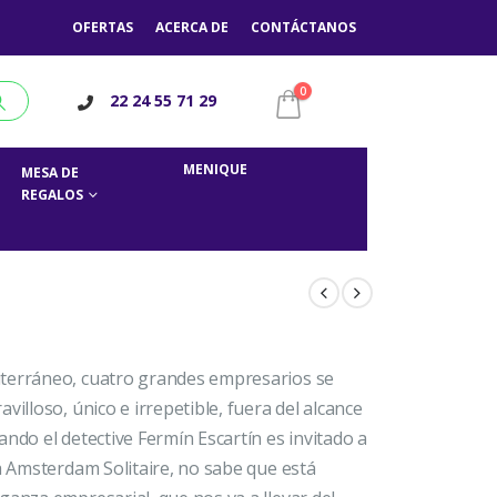
OFERTAS
ACERCA DE
CONTÁCTANOS
0
22 24 55 71 29
MENIQUE
MESA DE
REGALOS
iterráneo, cuatro grandes empresarios se
villoso, único e irrepetible, fuera del alcance
ndo el detective Fermín Escartín es invitado a
ca Amsterdam Solitaire, no sabe que está