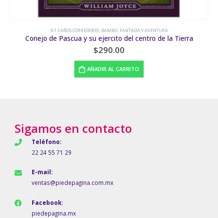
BAMBÚ
Pequeñas historias del globo
$
210.00
AÑADIR AL CARRITO
Sigamos en contacto
Teléfono:
22 24 55 71 29
E-mail:
ventas@piedepagina.com.mx
Facebook:
piedepagina.mx