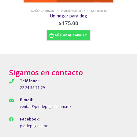
6-8 AÑOS CAMINANTES
,
BAMBÚ
,
VALORES Y BUENOS HÁBITOS
Un hogar para dog
$
175.00
AÑADIR AL CARRITO
Sigamos en contacto
Teléfono:
22 24 55 71 29
E-mail:
ventas@piedepagina.com.mx
Facebook:
piedepagina.mx