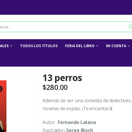
IALES
TODOS LOS TÍTULOS
FERIA DEL LIBRO
MI CUENTA
13 perros
$
280.00
Además de ser una comedia de detectives,
novelas de espías. ¡Te encantará!
Autor:
Fernando Lalana
Ilustrador
: Serge Bloch