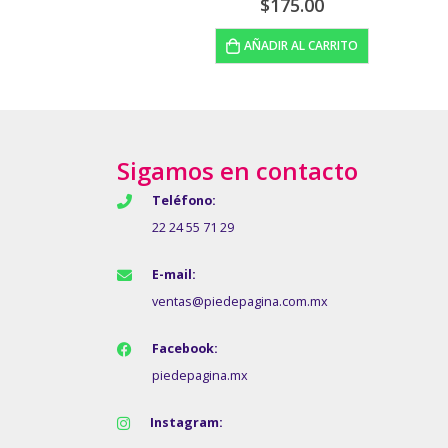
$
210.00
AÑADIR AL CARRITO
Sigamos en contacto
Teléfono:
22 24 55 71 29
E-mail:
ventas@piedepagina.com.mx
Facebook:
piedepagina.mx
Instagram: