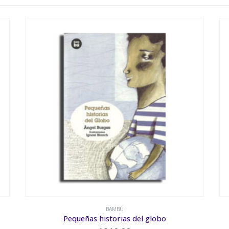
6-8 AÑOS CAMINANTES
,
BAMBÚ
,
VALORES Y BUENOS HÁBITOS
Un hogar para dog