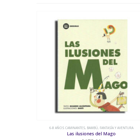
 AVENTURA
BAMBÚ
Pequeñas historias del globo