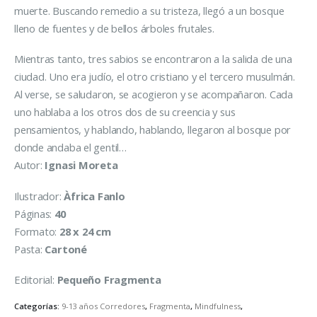
muerte. Buscando remedio a su tristeza, llegó a un bosque
lleno de fuentes y de bellos árboles frutales.
Mientras tanto, tres sabios se encontraron a la salida de una
ciudad. Uno era judío, el otro cristiano y el tercero musulmán.
Al verse, se saludaron, se acogieron y se acompañaron. Cada
uno hablaba a los otros dos de su creencia y sus
pensamientos, y hablando, hablando, llegaron al bosque por
donde andaba el gentil…
Autor:
Ignasi Moreta
Ilustrador:
Àfrica Fanlo
Páginas:
40
Formato:
28 x 24 cm
Pasta:
Cartoné
Editorial:
Pequeño Fragmenta
Categorías:
9-13 años Corredores
,
Fragmenta
,
Mindfulness
,