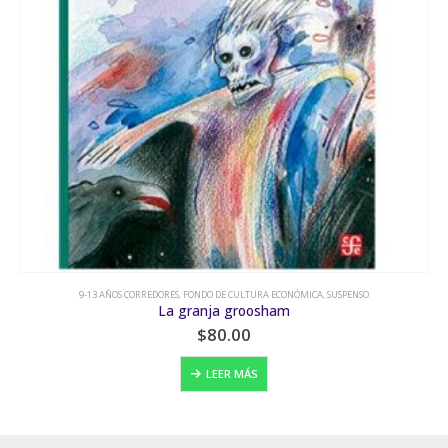
9-13 AÑOS CORREDORES
,
FONDO DE CULTURA ECONÓMICA
,
SUSPENSO
La granja groosham
$
80.00
LEER MÁS