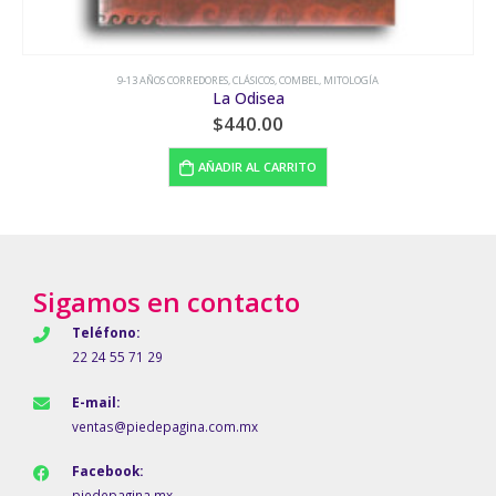
9-13 AÑOS CORREDORES
,
CLÁSICOS
,
COMBEL
,
MITOLOGÍA
La Odisea
$
440.00
AÑADIR AL CARRITO
Sigamos en contacto
Teléfono:
22 24 55 71 29
E-mail:
ventas@piedepagina.com.mx
Facebook:
piedepagina.mx