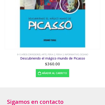
RMATIVO
,
OCEANO
9-13 AÑOS CORREDORES
,
EL NARANJO
,
FANTASÍA Y
e Picasso
Lotería de Piratas
$
160.00
AÑADIR AL CARRITO
Sigamos en contacto