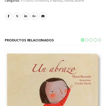
Categorías:
9-13 años Corredores
,
El Naranjo
,
Familia
,
Muerte
PRODUCTOS RELACIONADOS