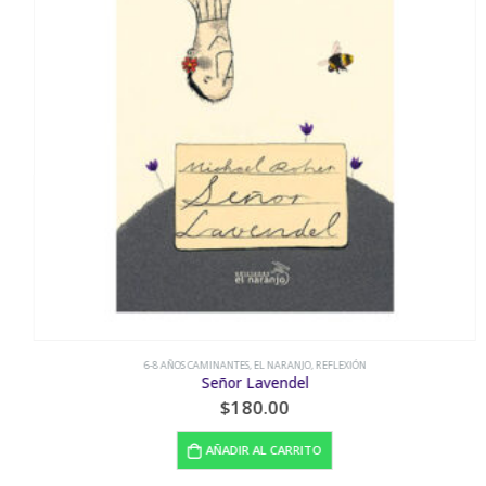
6-8 AÑOS CAMINANTES
,
EL NARANJO
,
REFLEXIÓN
Señor Lavendel
$
180.00
AÑADIR AL CARRITO