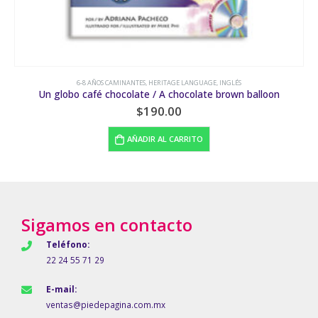
S
HERITAGE LANGUAGE
n balloon
Elefantes al rescate / Elephants to the r
$
190.00
AÑADIR AL CARRITO
Sigamos en contacto
Teléfono:
22 24 55 71 29
E-mail:
ventas@piedepagina.com.mx