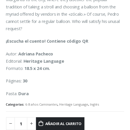
tradition of taking a stroll and choosing a balloon from the
myriad offered by vendors in the «zócalo.» Of course, Pedro
cannot settle for a regular balloon. Who will satisfy his unusal
request?
¡Escucha el cuento! Contiene código QR
Autor:
Adriana Pacheco
Editorial:
Heritage Language
Formato:
18.5 x 24 cm.
Páginas
: 30
Pasta:
Dura
Categorías:
6-8 años Caminantes
,
Heritage Language
,
Inglés
AÑADIR AL CARRITO