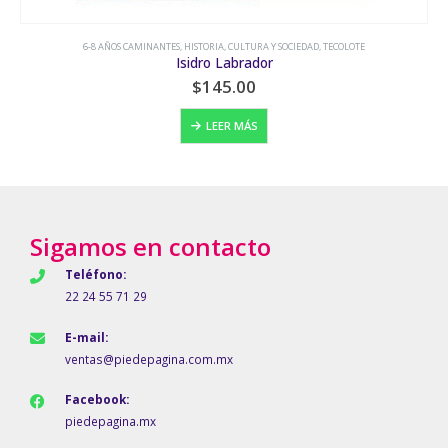
6-8 AÑOS CAMINANTES
,
HISTORIA, CULTURA Y SOCIEDAD
,
TECOLOTE
Isidro Labrador
$
145.00
LEER MÁS
Sigamos en contacto
Teléfono:
22 24 55 71 29
E-mail:
ventas@piedepagina.com.mx
Facebook:
piedepagina.mx