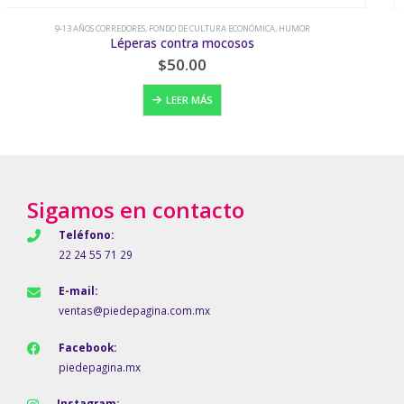
9-13 AÑOS CORREDORES
,
ARTE
,
INFORMATIVO
,
OCEANO
Descubriendo el mágico mundo de Frida
$
360.00
AÑADIR AL CARRITO
Sigamos en contacto
Teléfono:
22 24 55 71 29
E-mail:
ventas@piedepagina.com.mx
Facebook:
piedepagina.mx
Instagram: