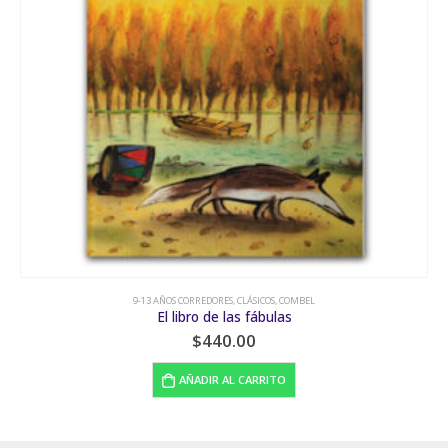
9-13 AÑOS CORREDORES
,
EL NARANJO
,
FAMILIA
,
MUERTE
Los muertos andan en bici
$
200.00
LEER MÁS