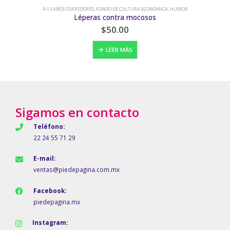
9-13 AÑOS CORREDORES
,
EL NARANJO
,
FAMILIA
,
MUERTE
Los muertos andan en bici
$
200.00
LEER MÁS
Sigamos en contacto
Teléfono:
22 24 55 71 29
E-mail:
ventas@piedepagina.com.mx
Facebook:
piedepagina.mx
Instagram: