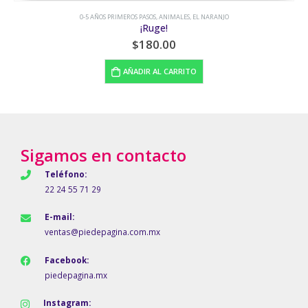
5 AÑOS PRIMEROS PASOS
,
ANIMALES
,
EL NARANJO
0-5 AÑOS PRIMEROS PASOS
,
¡Ruge!
$
180.00
AÑADIR AL CARRITO
Sigamos en contacto
Teléfono:
22 24 55 71 29
E-mail:
ventas@piedepagina.com.mx
Facebook:
piedepagina.mx
Instagram: