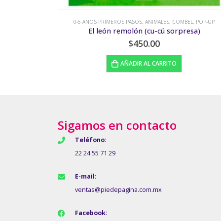
EL
,
POP-UP
0-5 AÑOS PRIMEROS PASOS
,
LENGUAJE Y JUEGOS DE PALABRAS
,
MATEMÁ
esa)
Ni tanto
$
80.00
LEER MÁS
Sigamos en contacto
Teléfono:
22 24 55 71 29
E-mail:
ventas@piedepagina.com.mx
Facebook: