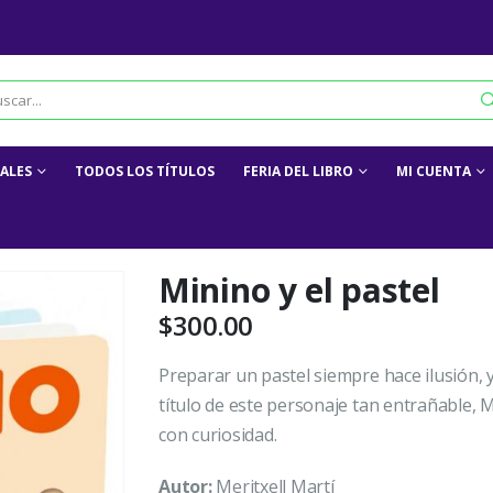
IALES
TODOS LOS TÍTULOS
FERIA DEL LIBRO
MI CUENTA
Minino y el pastel
$
300.00
Preparar un pastel siempre hace ilusión, 
título de este personaje tan entrañable,
con curiosidad.
Autor:
Meritxell Martí