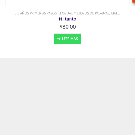
TICAS
,
TECOLOTE
0-5 AÑOS PRIMEROS PASOS
,
ANIMALES
,
EL NARANJO
0-5
¡Ruge!
$
180.00
AÑADIR AL CARRITO