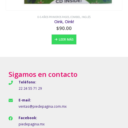
0-5 AÑOS PRIMEROS PASOS
,
COMBEL
,
INGLÉS
0-5 AÑOS PRIMEROS PASOS
,
Oink, Oink!
$
90.00
LEER MÁS
Sigamos en contacto
Teléfono:
22 24 55 71 29
E-mail:
ventas@piedepagina.com.mx
Facebook:
piedepagina.mx