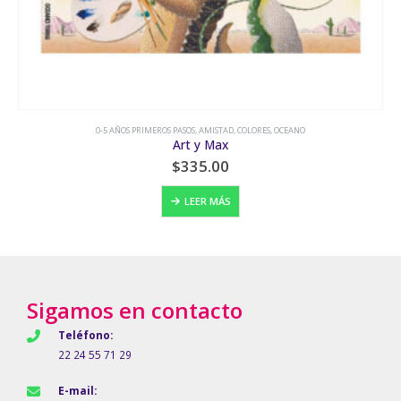
0-5 AÑOS PRIMEROS PASOS
,
AMISTAD
,
COLORES
,
OCEANO
Art y Max
$
335.00
LEER MÁS
Sigamos en contacto
Teléfono:
22 24 55 71 29
E-mail: