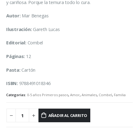
y cariñosa. Porque la ternura todo lo cura.
Autor:
Mar Benegas
Ilustración:
Gareth Lucas
Editorial:
Combel
Páginas:
12
Pasta:
Cartón
ISBN:
9788491018346
Categorías:
0-5 años Primeros pasos
,
Amor
,
Animales
,
Combel
,
Familia
AÑADIR AL CARRITO