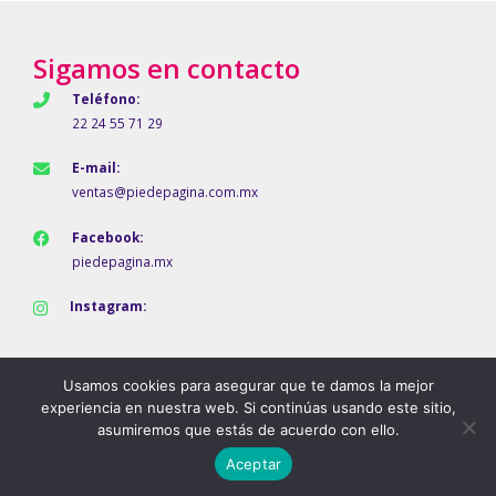
Sigamos en contacto
Teléfono:
22 24 55 71 29
E-mail:
ventas@piedepagina.com.mx
Facebook:
piedepagina.mx
Instagram:
Usamos cookies para asegurar que te damos la mejor
experiencia en nuestra web. Si continúas usando este sitio,
asumiremos que estás de acuerdo con ello.
Aceptar
Pie de Página © 2024 | Puesta en línea por
Vleeko.