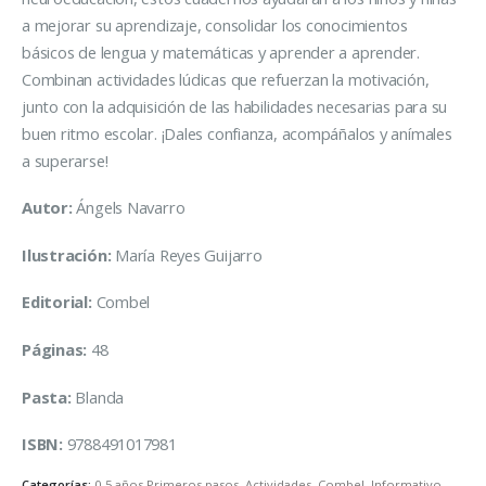
a mejorar su aprendizaje, consolidar los conocimientos
básicos de lengua y matemáticas y aprender a aprender.
Combinan actividades lúdicas que refuerzan la motivación,
junto con la adquisición de las habilidades necesarias para su
buen ritmo escolar. ¡Dales confianza, acompáñalos y anímales
a superarse!
Autor:
Ángels Navarro
Ilustración:
María Reyes Guijarro
Editorial:
Combel
Páginas:
48
Pasta:
Blanda
ISBN:
9788491017981
Categorías:
0-5 años Primeros pasos
,
Actividades
,
Combel
,
Informativo
,