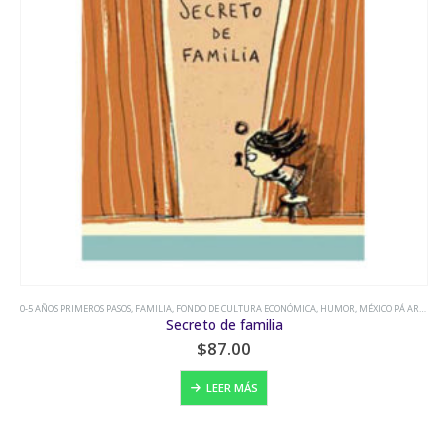
DO DE CULTURA ECONÓMICA
,
HUMOR
,
MÉXICO PÁ ARRIBA
0-5 AÑOS PRIMEROS PASOS
,
HUMOR
eto de familia
$
87.00
$
LEER MÁS