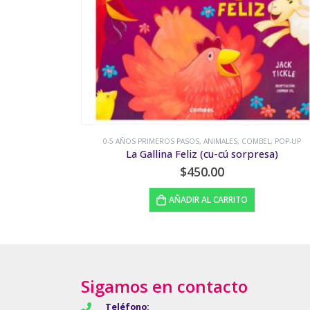
GOS DE PALABRAS
,
TECOLOTE
0-5 AÑOS PRIMEROS PASOS
,
ANIMALES
,
COMBEL
,
POP-UP
do
La Gallina Feliz (cu-cú sorpresa)
$
450.00
AÑADIR AL CARRITO
Sigamos en contacto
Teléfono: