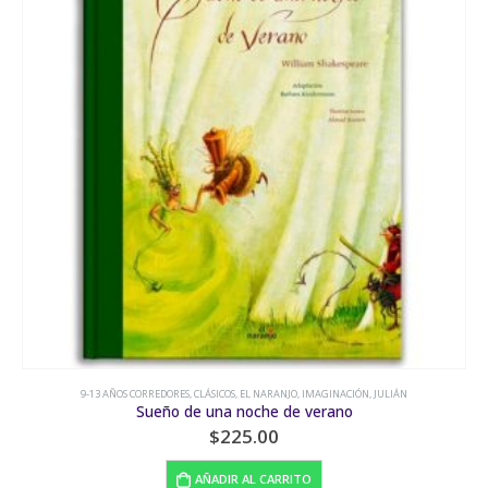
9-13 AÑOS CORREDORES
,
EL NARANJO
,
MISTERIO E INTRIGA
,
NOVELA
,
SUSPENSO
Los mil años de Pepe Corcueña
$
150.00
AÑADIR AL CARRITO