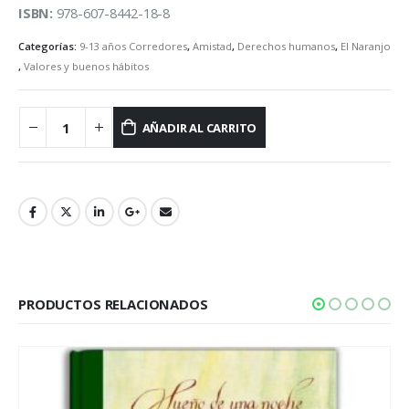
ISBN:
978-607-8442-18-8
Categorías:
9-13 años Corredores
,
Amistad
,
Derechos humanos
,
El Naranjo
,
Valores y buenos hábitos
AÑADIR AL CARRITO
PRODUCTOS RELACIONADOS