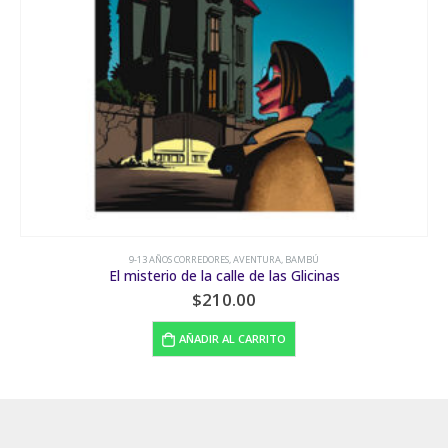
REDORES
,
AVENTURA
,
BAMBÚ
6-8 AÑOS CAMINANTES
,
9-13 AÑOS CORRED
 la calle de las Glicinas
Camino 
$
210.00
$
ADIR AL CARRITO
AÑAD