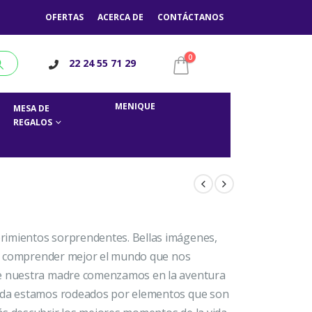
OFERTAS
ACERCA DE
CONTÁCTANOS
0
22 24 55 71 29
MENIQUE
MESA DE
REGALOS
rimientos sorprendentes. Bellas imágenes,
r a comprender mejor el mundo que nos
de nuestra madre comenzamos en la aventura
vida estamos rodeados por elementos que son