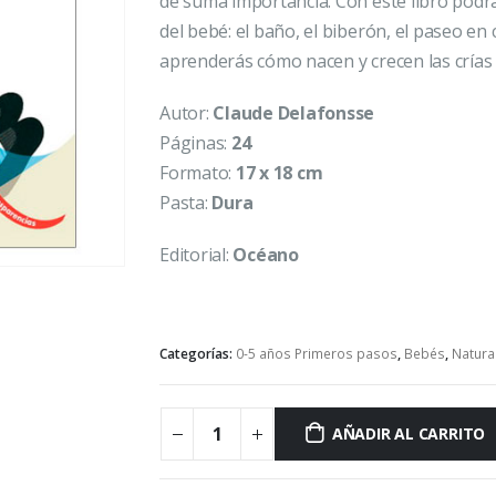
de suma importancia. Con este libro podr
del bebé: el baño, el biberón, el paseo e
aprenderás cómo nacen y crecen las crías 
Autor:
Claude Delafonsse
Páginas:
24
Formato:
17 x 18 cm
Pasta:
Dura
Editorial:
Océano
Categorías:
0-5 años Primeros pasos
,
Bebés
,
Natura
AÑADIR AL CARRITO