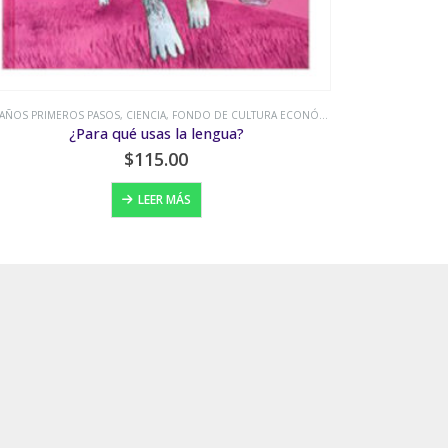
 AÑOS PRIMEROS PASOS
,
FONDO DE CULTURA ECONÓMICA
,
MIEDO
,
VALORES Y BUENOS 
0-5 AÑOS
¿Te da miedo la oscuridad?
Un cua
$
180.00
LEER MÁS