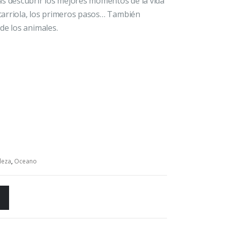
ás descubrir los mejores momentos de la vida
n carriola, los primeros pasos… También
de los animales.
leza
,
Oceano