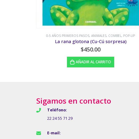
EL
,
POP-UP
0-5 AÑOS PRIMEROS PASOS
,
LENGUAJE Y JUEGOS DE PALABRAS
,
MATEMÁ
esa)
Ni tanto
$
80.00
LEER MÁS
Sigamos en contacto
Teléfono:
22 24 55 71 29
E-mail: