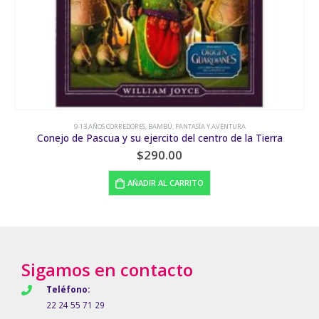
AÑOS CORREDORES
,
BAMBÚ
,
FANTASÍA Y AVENTURA
9-
scua y su ejercito del centro de la Tierra
$
290.00
AÑADIR AL CARRITO
Sigamos en contacto
Teléfono:
22 24 55 71 29