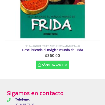
9-13 AÑOS CORREDORES
,
HISTORIA, CULTURA Y SOCIEDAD
,
TECOLOTE
La creación del mundo según el códice Vindobonensis.
$
285.00
AÑADIR AL CARRITO
Sigamos en contacto
Teléfono:
22 24 55 71 29