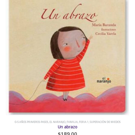
6-8 AÑOS CAMINANTES
,
EL NARANJO
,
MITOLOGÍA
El nacimiento de las estaciones. El mito de Deméter y Perséfone
$
189.00