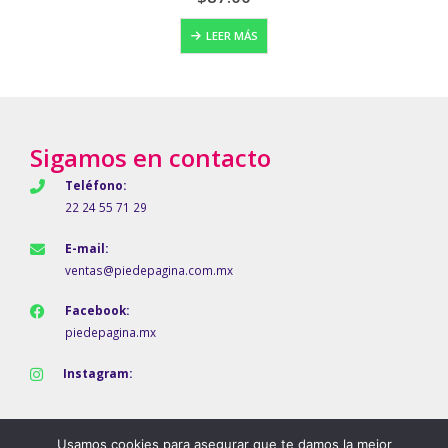
S
AÑADIR AL CAR
Sigamos en contacto
Teléfono:
22 24 55 71 29
E-mail:
ventas@piedepagina.com.mx
Facebook:
piedepagina.mx
Instagram:
Usamos cookies para asegurar que te damos la mejor