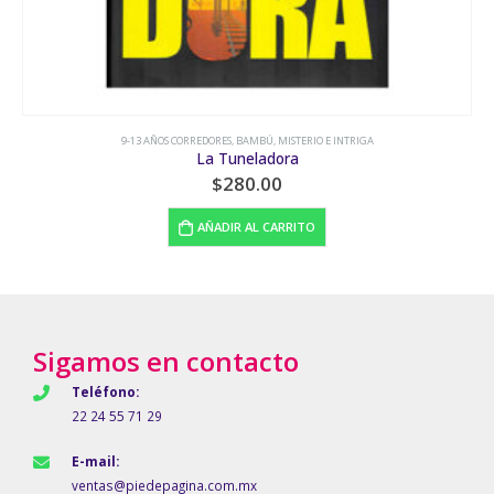
9-13 AÑOS CORREDORES
,
BAMBÚ
,
MISTERIO E INTRIGA
La Tuneladora
$
280.00
AÑADIR AL CARRITO
Sigamos en contacto
Teléfono:
22 24 55 71 29
E-mail:
ventas@piedepagina.com.mx