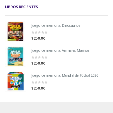
LIBROS RECIENTES
Juego de memoria. Dinosaurios
0
fuera de 5
$
250.00
Juego de memoria. Animales Marinos
0
fuera de 5
$
250.00
Juego de memoria. Mundial de Fútbol 2026
0
fuera de 5
$
250.00