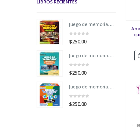
LIBROS RECIENTES
Juego de memoria. Dinosaurios
Amo
qu
0
fuera de 5
$
250.00
Juego de memoria. Animales Marinos
0
fuera de 5
$
250.00
Juego de memoria. Mundial de Fútbol 2026
0
fuera de 5
$
250.00