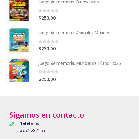
Juego de memoria. Dinosaurios
0
fuera de 5
$
250.00
Juego de memoria. Animales Marinos
0
fuera de 5
$
250.00
Juego de memoria. Mundial de Fútbol 2026
0
fuera de 5
$
250.00
Sigamos en contacto
Teléfono:
22 24 55 71 29