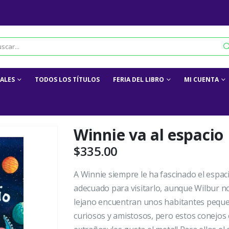
IALES
TODOS LOS TÍTULOS
FERIA DEL LIBRO
MI CUENTA
Winnie va al espacio
$
335.00
A Winnie siempre le ha fascinado el espac
adecuado para visitarlo, aunque Wilbur no
lejano encuentran unos habitantes pequeñ
curiosos y amistosos, pero estos conejos 