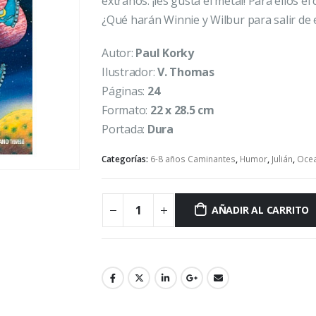
extraños: ¡les gusta el metal! Para ellos e
¿Qué harán Winnie y Wilbur para salir de 
Autor:
Paul Korky
Ilustrador:
V. Thomas
Páginas:
24
Formato:
22 x 28.5 cm
Portada:
Dura
Categorías:
6-8 años Caminantes
,
Humor
,
Julián
,
Oce
AÑADIR AL CARRITO