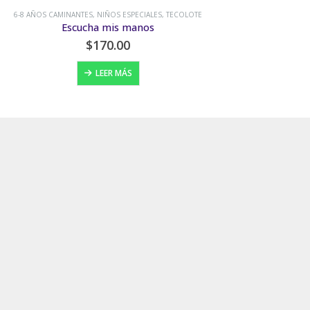
6-8 AÑOS CAMINANTES
,
HISTORIA, CULTURA Y SOCIEDAD
,
TECOLOTE
Doña Josefa y sus conspiraciones
$
90.00
AÑADIR AL CARRITO