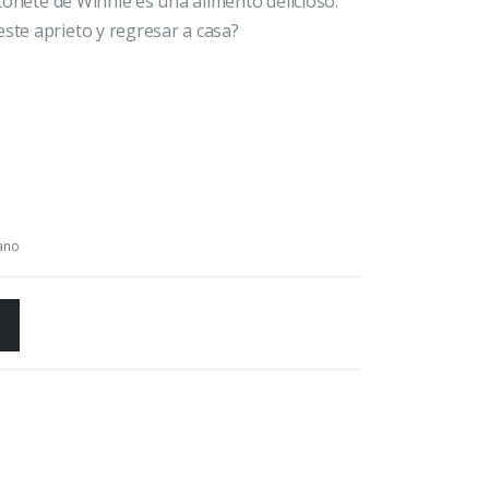
l cohete de Winnie es una alimento delicioso.
este aprieto y regresar a casa?
ano