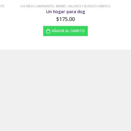
HÁBITOS
6-8 AÑOS CAMINANTES
,
NIÑOS ESPECIALES
,
TECOLOTE
Escucha mis manos
$
170.00
LEER MÁS