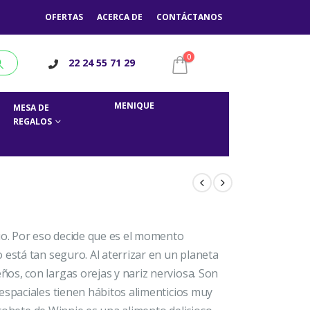
OFERTAS
ACERCA DE
CONTÁCTANOS
0
22 24 55 71 29
MENIQUE
MESA DE
REGALOS
io. Por eso decide que es el momento
 está tan seguro. Al aterrizar en un planeta
os, con largas orejas y nariz nerviosa. Son
espaciales tienen hábitos alimenticios muy