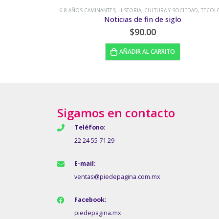
A Y SOCIEDAD
,
TECOLOTE
6-8 AÑOS CAMINANTES
,
BAMBÚ
,
VALORES Y BUENOS 
 siglo
Un hogar para dog
$
175.00
RITO
AÑADIR AL CARRITO
Sigamos en contacto
Teléfono:
22 24 55 71 29
E-mail:
ventas@piedepagina.com.mx
Facebook:
piedepagina.mx